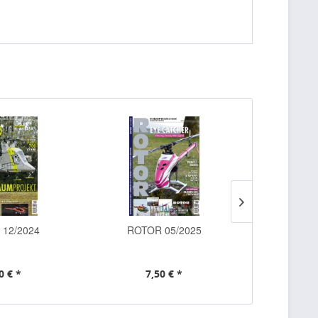
12/2024
ROTOR 05/2025
ROTOR
0 € *
7,50 € *
7,