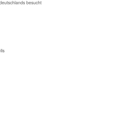
deutschlands besucht
lls