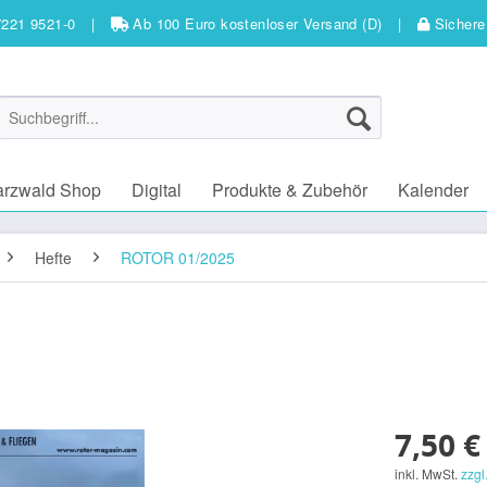
7221 9521-0
|
Ab 100 Euro kostenloser Versand (D)
|
Sichere
arzwald Shop
Digital
Produkte & Zubehör
Kalender
Hefte
ROTOR 01/2025
7,50 €
inkl. MwSt.
zzgl