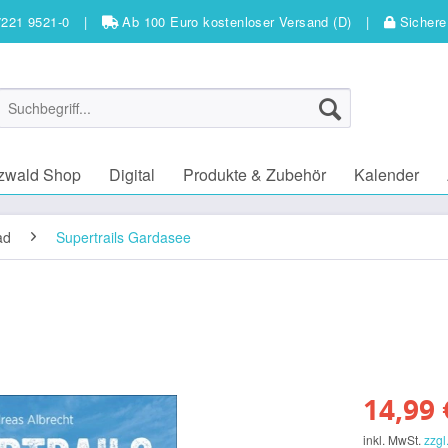
7221 9521-0
|
Ab 100 Euro kostenloser Versand (D)
|
Sichere
zwald Shop
Digital
Produkte & Zubehör
Kalender
ad
Supertrails Gardasee
14,99 
inkl. MwSt.
zzgl