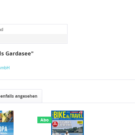
ad
ls Gardasee"
 GmbH
enfalls angesehen
Abo