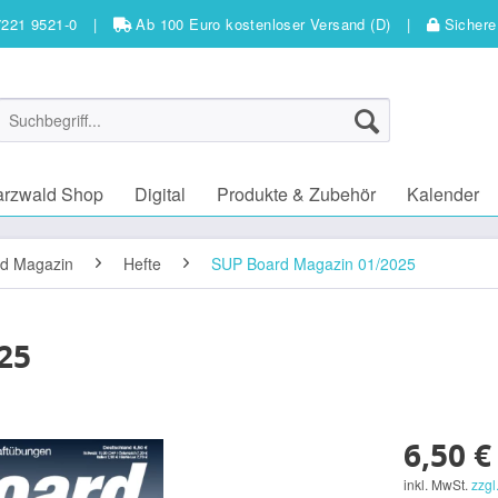
7221 9521-0
|
Ab 100 Euro kostenloser Versand (D)
|
Sichere
arzwald Shop
Digital
Produkte & Zubehör
Kalender
d Magazin
Hefte
SUP Board Magazin 01/2025
25
6,50 €
inkl. MwSt.
zzgl