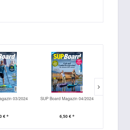
gazin 03/2024
SUP Board Magazin 04/2024
CAMPING Ra
0 € *
6,50 € *
6,