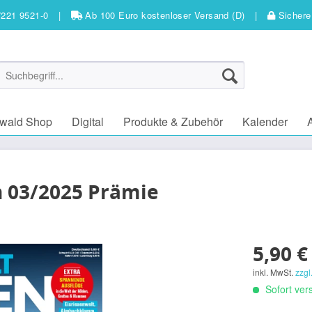
7221 9521-0
|
Ab 100 Euro kostenloser Versand (D)
|
Sichere
wald Shop
Digital
Produkte & Zubehör
Kalender
 03/2025 Prämie
5,90 €
inkl. MwSt.
zzgl
Sofort vers