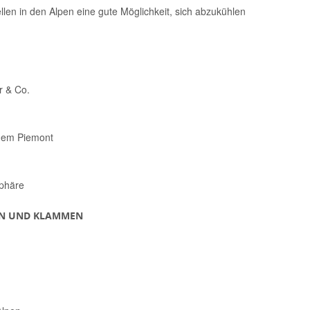
len in den Alpen eine gute Möglichkeit, sich abzukühlen
r & Co.
 dem Piemont
sphäre
EN UND KLAMMEN