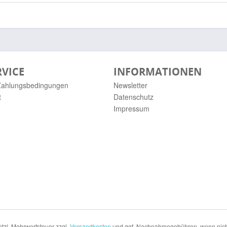
RVICE
INFORMATIONEN
Zahlungsbedingungen
Newsletter
t
Datenschutz
Impressum
setzl. Mehrwertsteuer zzgl.
Versandkosten
und ggf. Nachnahmegebühren, wenn nich