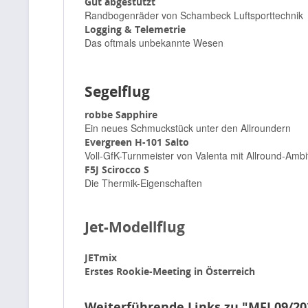
Gut abgestützt
Randbogenräder von Schambeck Luftsporttechnik
Logging & Telemetrie
Das oftmals unbekannte Wesen
Segelflug
robbe Sapphire
Ein neues Schmuckstück unter den Allroundern
Evergreen H-101 Salto
Voll-GfK-Turnmeister von Valenta mit Allround-Ambi
F5J Scirocco S
Die Thermik-Eigenschaften
Jet-Modellflug
JETmix
Erstes Rookie-Meeting in Österreich
Weiterführende Links zu "MFI 09/20