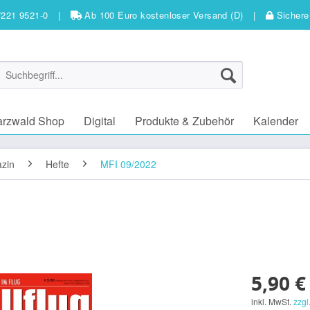
7221 9521-0
|
Ab 100 Euro kostenloser Versand (D)
|
Sichere
arzwald Shop
Digital
Produkte & Zubehör
Kalender
zin
Hefte
MFI 09/2022
5,90 €
inkl. MwSt.
zzgl