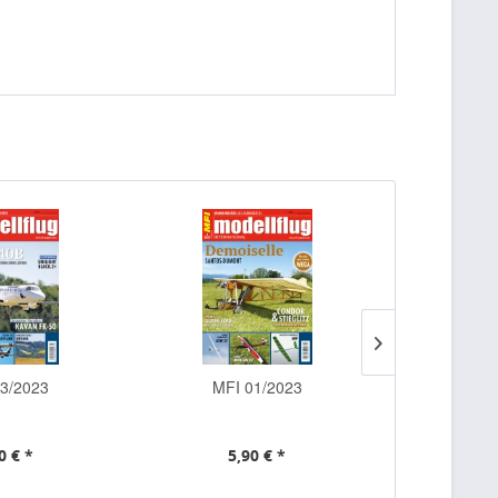
3/2023
MFI 01/2023
MFI 
0 € *
5,90 € *
5,