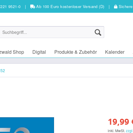
7221 9521-0
|
Ab 100 Euro kostenloser Versand (D)
|
Sichere
zwald Shop
Digital
Produkte & Zubehör
Kalender
 52
19,99 
inkl. MwSt.
zzgl