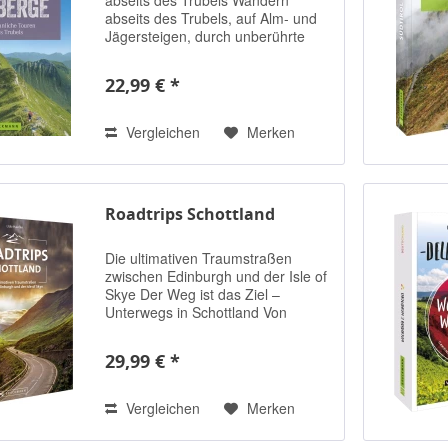
abseits des Trubels, auf Alm- und
Jägersteigen, durch unberührte
Natur, auf Pfaden, teils überwuchert
von der Alpenflora, und zu selten
22,99 € *
erklommenen Gipfeln. Was man
nicht...
Vergleichen
Merken
Roadtrips Schottland
Die ultimativen Traumstraßen
zwischen Edinburgh und der Isle of
Skye Der Weg ist das Ziel –
Unterwegs in Schottland Von
Edinburgh bis Inverness, zur Isle of
Skye und zur Speyside. In...
29,99 € *
Vergleichen
Merken