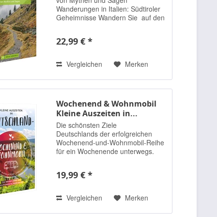
Wanderungen in Italien: Südtiroler
Geheimnisse Wandern Sie auf den
Spuren von Mythen und Sagen
durch Südtirol und entdecken Sie
22,99 € *
dabei die Kraftorte und...
Vergleichen
Merken
Wochenend & Wohnmobil
Kleine Auszeiten in...
Die schönsten Ziele
Deutschlands der erfolgreichen
Wochenend-und-Wohnmobil-Reihe
für ein Wochenende unterwegs.
Manchmal ist Ihnen mehr nach
Ostseestrand , manchmal mehr
19,99 € *
nach ...
Vergleichen
Merken