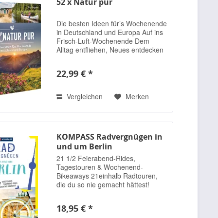
52 x Natur pur
Die besten Ideen für’s Wochenende
in Deutschland und Europa Auf ins
Frisch-Luft-Wochenende Dem
Alltag entfliehen, Neues entdecken
und raus in die Natur - dazu
müssen Sie nicht weit reisen. Denn
22,99 € *
traumhafte Orte für einen
Kurzurlaub oder...
Vergleichen
Merken
KOMPASS Radvergnügen in
und um Berlin
21 1/2 Feierabend-Rides,
Tagestouren & Wochenend-
Bikeaways 21einhalb Radtouren,
die du so nie gemacht hättest!
Tagestouren, die jeder schafft,
Feierabendrunden zum
18,95 € *
Runterschalten und