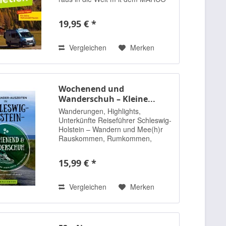
POLO Camper Guide Südtirol,
Gardasee & Venetien Einfachste
19,95 € *
Routenplanung: 6 Touren zu den
Highlights und...
Vergleichen
Merken
Wochenend und
Wanderschuh – Kleine...
Wanderungen, Highlights,
Unterkünfte Reiseführer Schleswig-
Holstein – Wandern und Mee(h)r
Rauskommen, Rumkommen,
Runterkommen – dafür eignet sich
Schleswig-Holstein perfekt. Im Land
15,99 € *
zwischen den Meeren braucht es
kein schweres Gepäck, um...
Vergleichen
Merken