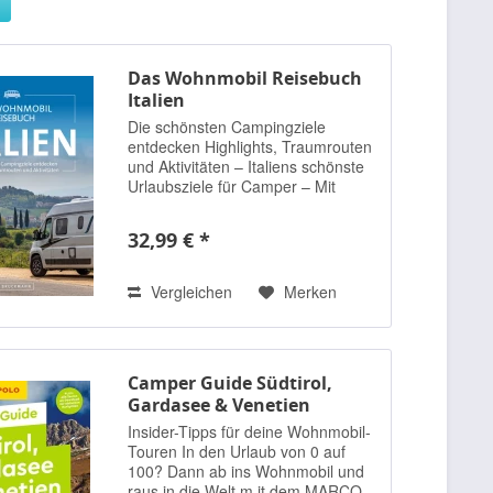
Das Wohnmobil Reisebuch
Italien
Die schönsten Campingziele
entdecken Highlights, Traumrouten
und Aktivitäten – Italiens schönste
Urlaubsziele für Camper – Mit
aktuell recherchierten
Campingplatzempfehlungen zu
32,99 € *
jedem Ziel – Tolle inspirierende
Bildband-Fotografien...
Vergleichen
Merken
Camper Guide Südtirol,
Gardasee & Venetien
Insider-Tipps für deine Wohnmobil-
Touren In den Urlaub von 0 auf
100? Dann ab ins Wohnmobil und
raus in die Welt m it dem MARCO