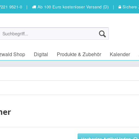
7221 9521-0
|
Ab 100 Euro kostenloser Versand (D)
|
Sichere 
zwald Shop
Digital
Produkte & Zubehör
Kalender
her