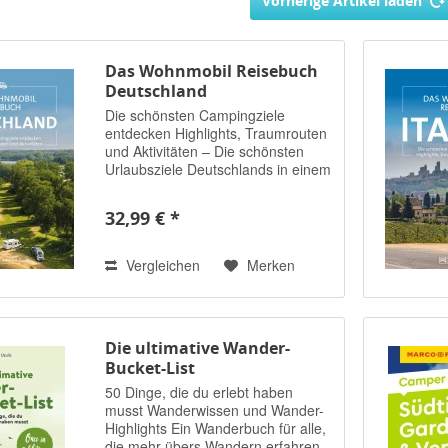
Vorherige Artikel laden
Das Wohnmobil Reisebuch
Deutschland
Die schönsten Campingziele
entdecken Highlights, Traumrouten
und Aktivitäten – Die schönsten
Urlaubsziele Deutschlands in einem
Band – Mit ausgewählten
Campingplatzempfehlungen zu
32,99 € *
jedem Ziel – Ergänzt um
übersichtliche Straßenkarten mit...
Vergleichen
Merken
Die ultimative Wander-
Bucket-List
50 Dinge, die du erlebt haben
musst Wanderwissen und Wander-
Highlights Ein Wanderbuch für alle,
die mehr übers Wandern erfahren