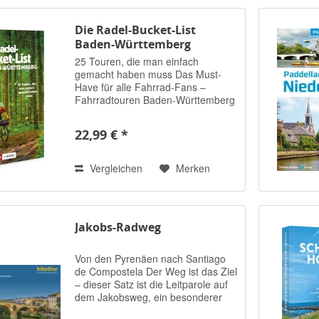
Die Radel-Bucket-List
Baden-Württemberg
25 Touren, die man einfach
gemacht haben muss Das Must-
Have für alle Fahrrad-Fans –
Fahrradtouren Baden-Württemberg
Bodenseeradweg: Kennen Sie?
Donautalradweg: Schon mal
22,99 € *
gehört? Rad-Achter Liebliches
Taubertal: Eher unbekannt?...
Vergleichen
Merken
Jakobs-Radweg
Von den Pyrenäen nach Santiago
de Compostela Der Weg ist das Ziel
– dieser Satz ist die Leitparole auf
dem Jakobsweg, ein besonderer
Pilgerweg schon seit dem