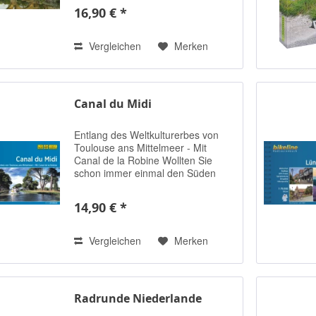
Mittelalter. Der Camino de Santiago
16,90 € *
führt von Saint Jean-Pied-de Port
in...
Vergleichen
Merken
Canal du Midi
Entlang des Weltkulturerbes von
Toulouse ans Mittelmeer - Mit
Canal de la Robine Wollten Sie
schon immer einmal den Süden
Frankreichs mit dem Fahrrad
bereisen? Und wollten Sie dies am
14,90 € *
liebsten entlang eines UNESCO-
Weltkulturerbes...
Vergleichen
Merken
Radrunde Niederlande