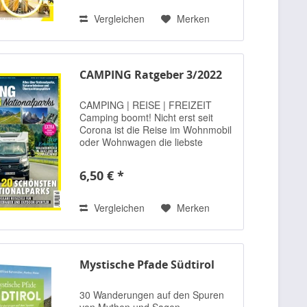
Wochenendausflüge ins Umland -
hier ist für alle die...
Vergleichen
Merken
CAMPING Ratgeber 3/2022
CAMPING | REISE | FREIZEIT
Camping boomt! Nicht erst seit
Corona ist die Reise im Wohnmobil
oder Wohnwagen die liebste
Urlaubsart der Deutschen
geworden. Der Camping Ratgeber,
6,50 € *
ein Sonderheft des Camping &
Reise Magazins, behandelt alle...
Vergleichen
Merken
Mystische Pfade Südtirol
30 Wanderungen auf den Spuren
von Mythen und Sagen