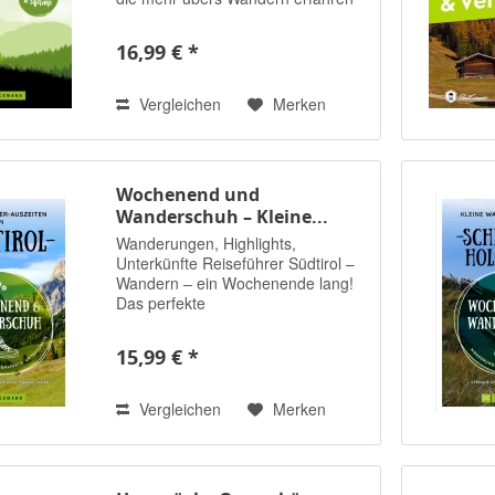
und auch die eine oder andere Tour
in Deutschland für sich entdecken
16,99 € *
möchten. Einen Rucksack perfekt
packen?...
Vergleichen
Merken
Wochenend und
Wanderschuh – Kleine...
Wanderungen, Highlights,
Unterkünfte Reiseführer Südtirol –
Wandern – ein Wochenende lang!
Das perfekte
(Wander-)Wochenende in Südtirol!
Mit allem, was dazu gehört. Profund
15,99 € *
recherchierte Wanderziele zwischen
Meran und Bozen. Leichte...
Vergleichen
Merken