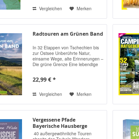
und die Badesachen für...
Vergleichen
Merken
Radtouren am Grünen Band
In 32 Etappen von Tschechien bis
zur Ostsee Unberührte Natur,
einsame Wege, alte Erinnerungen –
Die grüne Grenze Eine lebendige
Fahrradtour durch die deutsche
Geschichte entlang der ehemaligen
22,99 € *
innerdeutschen Grenze! Der
Deutsch-Deutsche...
Vergleichen
Merken
Vergessene Pfade
Bayerische Hausberge
40 außergewöhnliche Touren
abseits des Trubels Wandern