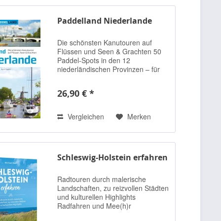
Paddelland Niederlande
Die schönsten Kanutouren auf
Flüssen und Seen & Grachten 50
Paddel-Spots in den 12
niederländischen Provinzen – für
Kanuanfänger und erfahrene
Paddler Wenn Gott das Wasser
26,90 € *
schuf, dann schufen die Holländer
das Land –...
Vergleichen
Merken
Schleswig-Holstein erfahren
Radtouren durch malerische
Landschaften, zu reizvollen Städten
und kulturellen Highlights
Radfahren und Mee(h)r
Genussvolle Radtouren zwischen