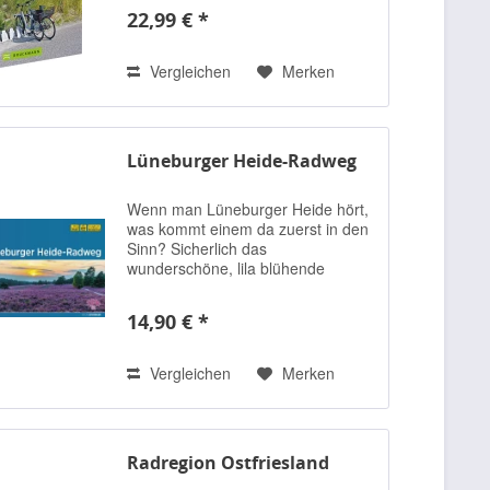
den Meeren: Schleswig-Holstein
22,99 € *
begeistert Radreisende mit tollen
Radwegen...
Vergleichen
Merken
Lüneburger Heide-Radweg
Wenn man Lüneburger Heide hört,
was kommt einem da zuerst in den
Sinn? Sicherlich das
wunderschöne, lila blühende
Heidekraut und die Heidschnucken.
Doch die Lüneburger Heide hat
14,90 € *
noch weit mehr zu bieten! Sie
beherbergt eines der...
Vergleichen
Merken
Radregion Ostfriesland